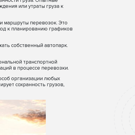
анности груза. Опытные
дения или утраты груза к
и маршруты перевозок. Это
дход к планированию графиков
жать собственный автопарк.
иональной транспортной
аций в процессе перевозки.
особ организации любых
ирует сохранность грузов,