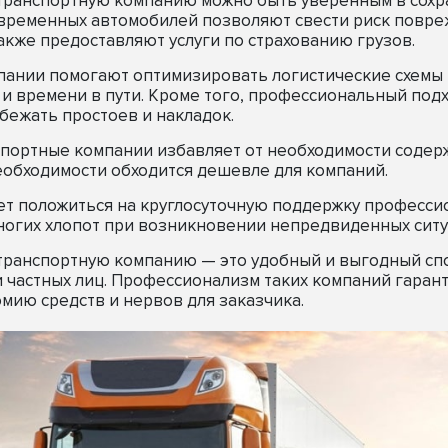
транспортную компанию можно быть уверенным в сохр
временных автомобилей позволяют свести риск повреж
акже предоставляют услуги по страхованию грузов.
пании помогают оптимизировать логистические схемы 
 и времени в пути. Кроме того, профессиональный по
бежать простоев и накладок.
спортные компании избавляет от необходимости содер
еобходимости обходится дешевле для компаний.
жет положиться на круглосуточную поддержку професс
многих хлопот при возникновении непредвиденных ситу
 транспортную компанию — это удобный и выгодный сп
 частных лиц. Профессионализм таких компаний гарант
мию средств и нервов для заказчика.